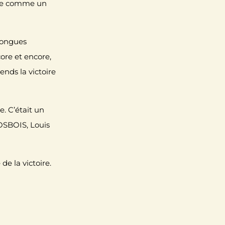
lide comme un
 longues
ncore et encore,
nds la victoire
. C’était un
OSBOIS
,
Louis
de la victoire.