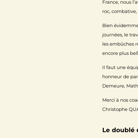
France, nous l’
roc, combative, 
Bien évidemment
journées, le trav
les embûches re
encore plus bell
Il faut une équ
honneur de part
Demeure
, Math
Merci à nos coac
Christophe QU
Le doublé d