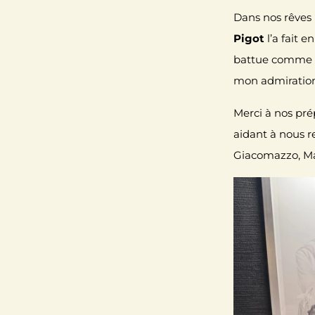
Dans nos rêves 
Pigot
l’a fait 
battue comme un
mon admiration
Merci à nos pré
aidant à nous r
Giacomazzo
,
M