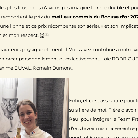
les plus fous, nous n’avions pas imaginé faire le doublé et p
en remportant le prix du
meilleur commis du
Bocuse d’or 20
e lionne et ce prix récompense son sérieux et son implicati
 et mon respect. 🙌🏻
parateurs physique et mental. Vous avez contribué à notre vi
enforcer personnellement et collectivement.
Loïc RODRIGU
axime DUVAL
, Romain Dumont.
Enfin, et c’est assez rare pour l
suis fière de moi. Fière d’avoir
Paul pour intégrer la
Team Fr
d’or
, d’avoir mis ma vie entre
pendant 6 mois grâce au sou