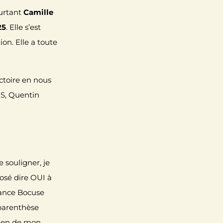
ourtant
Camille
25
. Elle s’est
on. Elle a toute
ctoire en nous
ES
,
Quentin
e souligner, je
 osé dire OUI à
ance Bocuse
 parenthèse
tien de mon