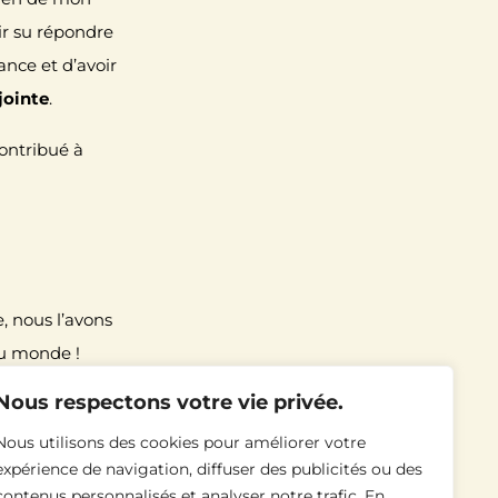
ir su répondre
ance et d’avoir
jointe
.
contribué à
, nous l’avons
u monde !
Nous respectons votre vie privée.
joie les Festins
Nous utilisons des cookies pour améliorer votre
expérience de navigation, diffuser des publicités ou des
lus la beauté
contenus personnalisés et analyser notre trafic. En